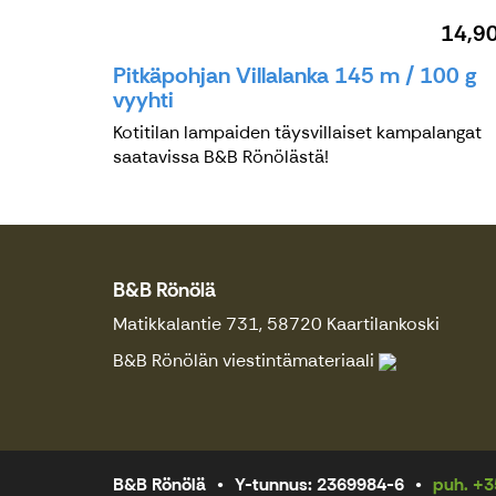
14,9
Pitkäpohjan Villalanka 145 m / 100 g
vyyhti
Kotitilan lampaiden täysvillaiset kampalangat
saatavissa B&B Rönölästä!
B&B Rönölä
Matikkalantie 731, 58720 Kaartilankoski
B&B Rönölän viestintämateriaali
B&B Rönölä
Y-tunnus: 2369984-6
puh. +3