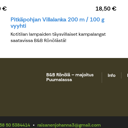
0 €
18,50 €
Pitkäpohjan Villalanka 200 m / 100 g
vyyhti
Kotitilan lampaiden täysvillaiset kampalangat
saatavissa B&B Rönölästä!
B&B Rönölä – majoitus
Info
Puumalassa
58 50 5384414
raisanenjohanna3@gmail.com