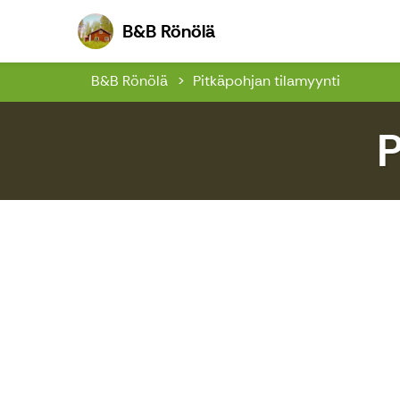
B&B Rönölä
B&B Rönölä
B&B Rönölä
Pitkäpohjan tilamyynti
P